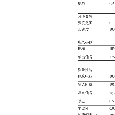
线缆
6
环境参数
温度范围
0…
加速度
100
电气参数
电源
10
输出信号
±2
测量性能
绝缘电压
10
输入阻抗
10M
零点信号
大5
误差
0.
非线性
0.