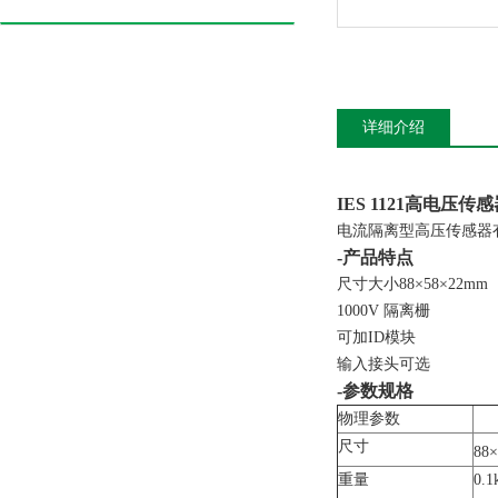
详细介绍
IES 1121高电压传
电流隔离型高压传感器有
-产品特点
尺寸大小88×58×22mm
1000V 隔离栅
可加ID模块
输入接头可选
-参数规格
物理参数
尺寸
88
重量
0.1