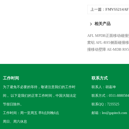
上一篇：
FMVSS214
FMVSS214
相关产品
AFL MPDB正面移动碰
窝铝
AFL-R95侧面碰撞
撞移动壁障 AE-MDB
R9
工作时间
联系方式
为了避免不必要的等待，敬请注意我们的工作时
联系人：胡嘉坤
间 。以下是我们的正常工作时间，中国大陆法定
联系方式：0511-8880584
节假日除外。
联系QQ：7235525
工作时间：周一至周五 早8点到晚6点
邮箱：leo@gapitech.com
周日、周六休息