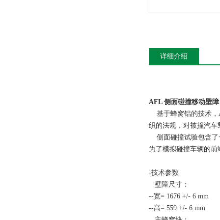
详细介绍
AFL 侧面碰撞移动壁障 I
基于蜂窝铝的技术，AF
织的法规，对被撞汽车
侧面碰撞试验包含了一
为了模拟碰撞车辆的前端
-技术参数
壁障尺寸：
--宽= 1676 +/- 6 mm
--高= 559 +/- 6 mm
主蜂窝块：