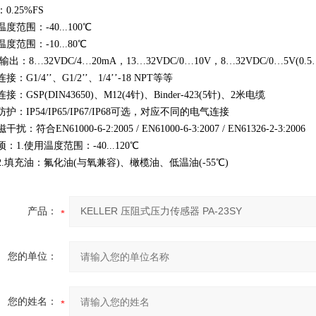
：
0.25%FS
温度范围：
-40...100
℃
温度范围：
-10...80
℃
输出：
8…32VDC/4…20mA
，
13…32VDC/0…10V
，
8…32VDC/0…5V(0.5
连接：
G1/4’’
、
G1/2’’
、
1/4’’-18 NPT
等等
连接：
GSP(DIN43650)
、
M12(4
针
)
、
Binder-423(5
针
)
、
2
米电缆
防护：
IP54/IP65/IP67/IP68
可选，对应不同的电气连接
磁干扰：符合
EN61000-6-2:2005 / EN61000-6-3:2007 / EN61326-2-3:2006
项：
1.
使用温度范围：
-40...120
℃
.
填充油：氟化油
(
与氧兼容
)
、橄榄油、低温油
(-55
℃)
产品：
您的单位：
您的姓名：