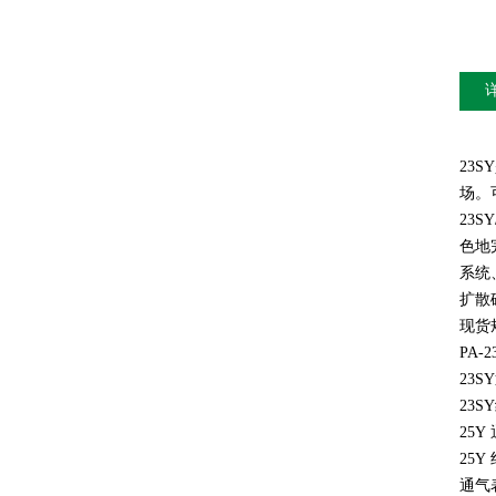
23
场。可
23
色地
系统
扩散
现货规格
PA-23
23SY
23SY
25Y
25Y
通气