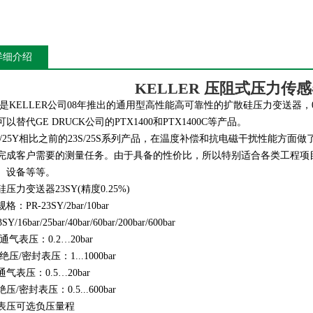
详细介绍
KELLER 压阻式压力传感器 
SY是KELLER公司08年推出的通用型高性能高可靠性的扩散硅压力变送
以替代GE DRUCK公司的PTX1400和PTX1400C等产品。
SY/25Y相比之前的23S/25S系列产品，在温度补偿和抗电磁干扰性能
完成客户需要的测量任务。由于具备的性价比，所以特别适合各类工程项
、设备等等。
硅压力变送器23SY(
精度
0.25%)
：PR-23SY/2bar/10bar
SY/16bar/25bar/40bar/60bar/200bar/600bar
通气表压：
0.2…20bar
绝压
/
密封表压：
1...1000bar
通气表压：
0.5…20bar
绝压
/
密封表压：
0.5...600bar
表压可选负压量程