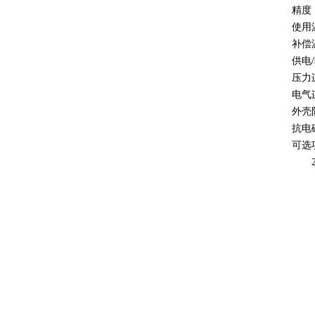
精度
使用
补偿
供电
/
压力
电气
外壳
抗电
可选
2