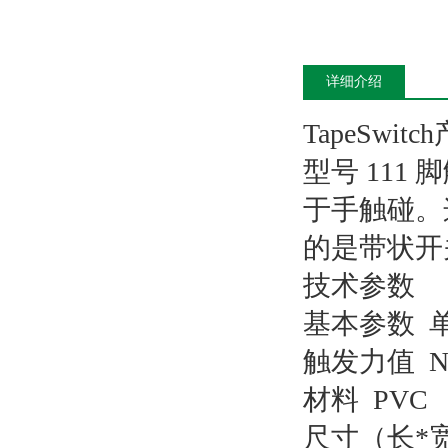
详细介绍
TapeSwit
型号 11
于手触碰。
的是带状开
技术参数
基本参数 单位
触发力值 N 2
材料 PVC
尺寸（长*宽*