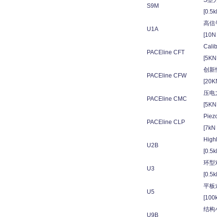
S型
S9M
[0.5k
高信
U1A
[10N 
Calib
PACEline CFT
[5KN 
创新
PACEline CFW
[20K
压电
PACEline CMC
[5KN 
Piezo
PACEline CLP
[7kN 
Highl
U2B
[0.5k
环型
U3
[0.5k
平板
U5
[100k
结构
U9B