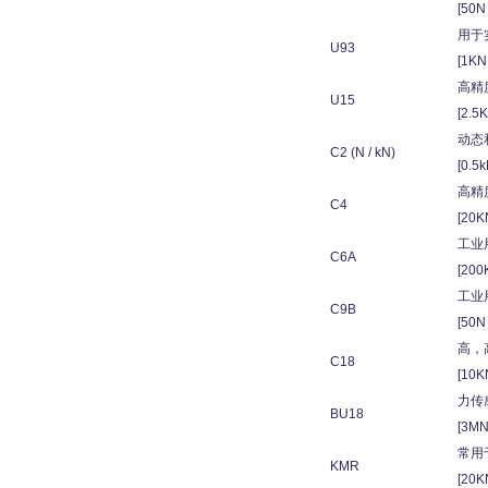
[50N 
用于
U93
[1KN 
高精
U15
[2.5
动态
C2 (N / kN)
[0.5k
高精
C4
[20K
工业
C6A
[200
工业
C9B
[50N 
高，
C18
[10KN
力传
BU18
[3MN
常用于
KMR
[20K