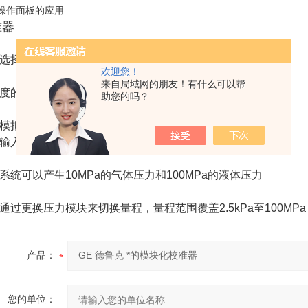
操作面板的应用
准器
选择常用任务，比如压力到电流的检测压力变送器任务
欢迎您！
来自局域网的朋友！有什么可以帮
度的电信号/频率/温度和压力的测量和输出
助您的吗？
模拟设备的输入和测量其输出信号（
醉
多可以有六个通道）
输入输出值计算误差
系统可以产生10MPa的气体压力和100MPa的液体压力
通过更换压力模块来切换量程，量程范围覆盖2.5kPa至100MPa
产品：
您的单位：