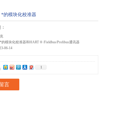
克 *的模块化校准器
述：
鲁克
nii *的模块化校准器和HART ® /Fieldbus/Profibus通讯器
-06-14
1
：
留言