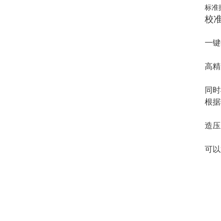
标准
校
一键
高精
同时
根据
造压
可以