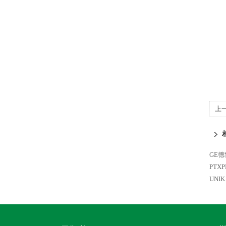
上
Me
GE德
PTX
UNI