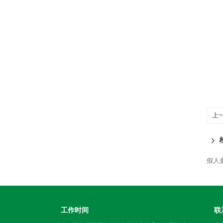
上
假人
工作时间
联