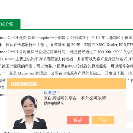
详细介绍
ensor GmbH
是由
Dr.Marroquin
一手创建，
公司成立于
2010
年，总部位于德国
师、技师在传感器行业工作过
10
年甚至
是
20
年，都曾在
MSC, Kistler, PCB,FT
ensor GmbH
公司虽然成立短短两年时间，
但是已经通过了
ISO 9001:2008
的认
g sensor
主要提供汽车测试用应变力传感器，并有可以为客户量身定制各式力
了德国计量院的审定，可以为客户
提供各种力传感器的标定服务，可以维修各
新、”一直是
Mg sensor
的理念，公司在市场原有产品的基础上，开发出了新一代
加强了电路的防干扰设计，加固
了传感器结构，对于易损的接头、线缆采用了
学即会。
欢迎您！
nsor
相信“、安全、可靠”的传感器解决方案会赢得您的信赖。
来自局域网的朋友！有什么可以帮
助您的吗？
产品：