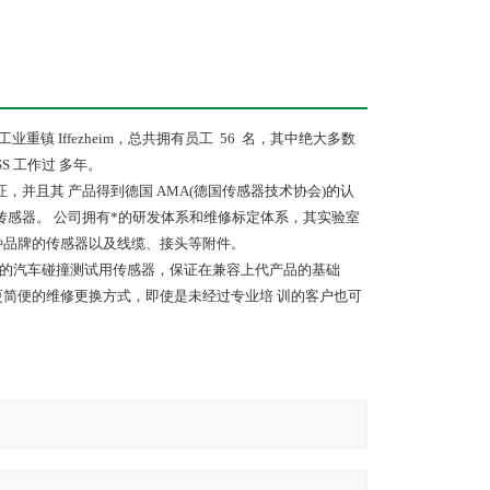
工业重镇
Iffezheim
，总共拥有员工
56
名，其中绝大多数
SS
工作过
多年。
证，并且其
产品得到德国
AMA(
德国传感器技术协会
)
的认
传感器。
公司拥有*的研发体系和维修标定体系，其实验室
种品牌的传感器以及线缆、接头等附件。
的汽车碰撞测试用传感器，保证在兼容上代产品的基础
更简便的维修更换方式，即使是未经过专业培
训的客户也可