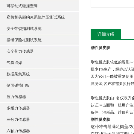
可移动式碰撞壁障
座椅和头部约束系统静压测试系统
安全带锁扣测试系统
详细介绍
摆锤保险杠测试系统
刚性腿皮肤
安全带力传感器
刚性腿皮肤较低的腿形冲
气囊点爆
批少
1%
生产，经静态认
数据采集系统
因为它们不能被重复使用
具测试
;
客户将需要执行
侧面碰撞门板
压力传感器
刚性腿皮肤由
1
名仪表齐
认证冲击面和一组用户注
多维力传感器
备件、消耗品、维修和认
三分力传感器
刚性腿皮肤
这种冲击器满足阀盖
发
/
六轴力传感器