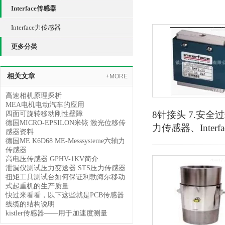
Interface传感器
Interface力传感器
更多分类
相关文章
+MORE
高速相机原理探析
MEA电机电动汽车的应用
8针接头 7.安全
四面可旋转移动刚性壁障
德国MICRO-EPSILON米铱 激光位移传
力传感器、Inter
感器资料
德国ME K6D68 ME-Messsysteme六轴力
传感器
高电压传感器 GPHV-1KV简介
泄漏仪测试压力变送器 STS压力传感器
扭矩工具测试台如何保证利勃海尔移动
式起重机的生产质量
快过来看看，以下这些就是PCB传感器
线缆的结构说明
kistler传感器——用于加速度测量