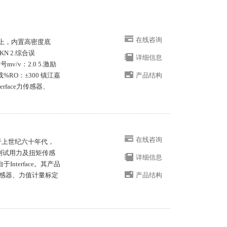
在线咨询
条线上，内置高密度底
KN 2.综合误
详细信息
号mv/v：2.0 5.激励
载%RO：±300 镇江嘉
产品结构
face力传感器、
在线咨询
nc.成立于上世纪六十年代，
测试用力及扭矩传感
详细信息
nterface。其产品
感器、力值计量标定
产品结构