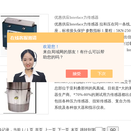
优惠供应Interface力传感器
优惠供应Interface力传感器 拉和压在同一
座，标准接头保护 参数指标 1.量程：5KN-250
差%FS： ±0.05 3.工作温度：-55-90℃ 4.输出信
电压：20VDC 6.电气连接：8针接头 7.安全过
欢迎您！
倍信息技术有限公司代理安全带力传感器、Inter
来自局域网的朋友！有什么可以帮
Meas 力传感器
助您的吗？
Interface力传感器2100 柱式
Interface力传感器2100 柱式Interface I
总部位于亚利桑那州的凤凰城。目前是*大的
器生产商。*70%-80%的测试用力传感器都出自于I
包括各种压力传感器、扭矩传感器、复合力传
系统及各种放大器和指示仪表。
 条记录，当前 1 / 1 页 首页 上一页 下一页 末页 跳转到第
页