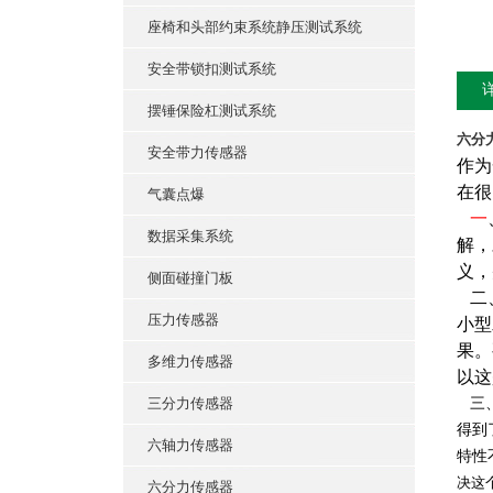
座椅和头部约束系统静压测试系统
安全带锁扣测试系统
摆锤保险杠测试系统
六分
安全带力传感器
作为
在很
气囊点爆
一
数据采集系统
解，
义，
侧面碰撞门板
二、
压力传感器
小型
果。
多维力传感器
以这
三分力传感器
三、
得到
六轴力传感器
特性
决这
六分力传感器