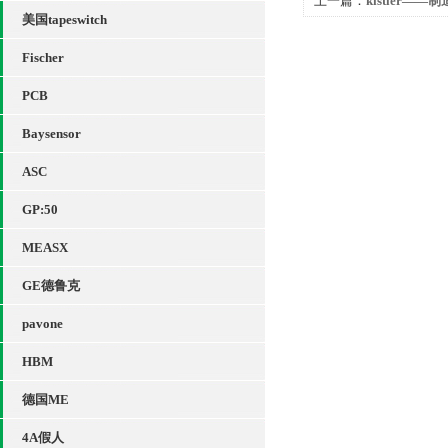
上一篇：
kistler
美国tapeswitch
系统
Fischer
PCB
Baysensor
ASC
GP:50
MEASX
GE德鲁克
pavone
HBM
德国ME
4A假人