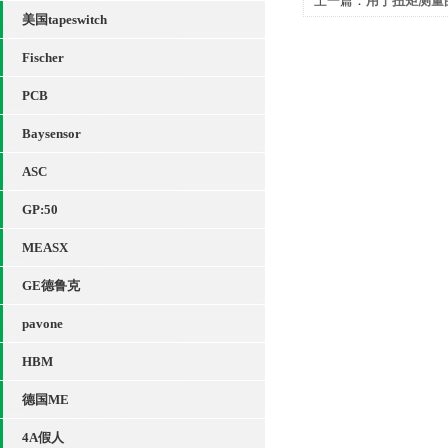
上一篇：
用于扭矩测量的k
美国tapeswitch
Fischer
PCB
Baysensor
ASC
GP:50
MEASX
GE德鲁克
pavone
HBM
德国ME
4A假人