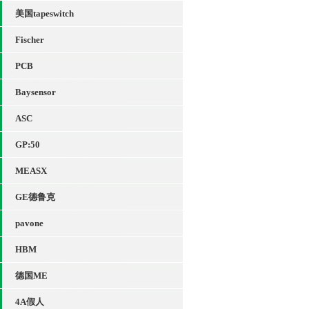
美国tapeswitch
Fischer
PCB
Baysensor
ASC
GP:50
MEASX
GE德鲁克
pavone
HBM
德国ME
4A假人