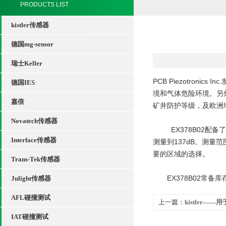
PRODUCTS LIST
kistler传感器
德国mg-sensor
瑞士Keller
PCB Piezotron
德国IES
境和气体危险环境。另外
嘉倍
矿井防护等级，及欧洲
Novatech传感器
EX378B02配备了一
Interface传感器
测量到137dB。测
要的区域的选择。
Trans-Tek传感器
EX378B02常备
Julight传感器
AFL碰撞测试
上一篇：
kistler—
IAT碰撞测试