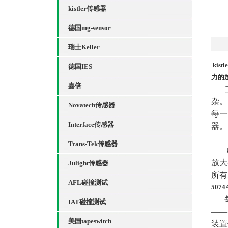
kistler传感器
德国mg-sensor
瑞士Keller
ki
德国IES
力的
嘉倍
工
杂。
Novatech传感器
每一
Interface传感器
器。
Trans-Tek传感器
ki
放大
Julight传感器
所有
AFL碰撞测试
50
每个
IAT碰撞测试
——
美国tapeswitch
装置