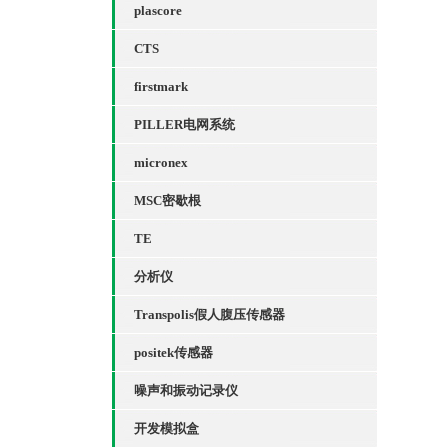
plascore
CTS
firstmark
PILLER电网系统
micronex
MSC密歇根
TE
分析仪
Transpolis假人腹压传感器
positek传感器
噪声和振动记录仪
开发模拟盒