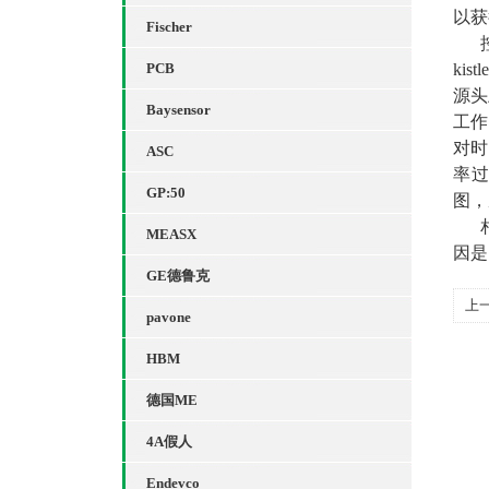
以获
Fischer
控
PCB
ki
源头
Baysensor
工作
对时
ASC
率过
GP:50
图，
相
MEASX
因是
GE德鲁克
上
pavone
强
HBM
德国ME
4A假人
Endevco