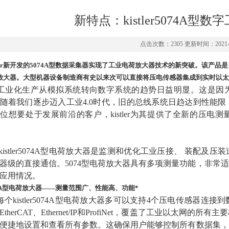
新特点：kistler5074A型
点击次数：2305 更新时间：2021-0
stler新开发的5074A型数据采集器实现了工业电荷放大器技术的新突破。该
放大器。大型机器设备制造商有史以来次可以直接将压电传感器集成到实时以太
业化生产从模拟系统转向数字系统的趋势日益明显。这是因为
随着我们逐步迈入工业4.0时代，旧的总线系统日趋达到性能
位想要处于发展前沿的客户，kistler为其提供了全新的压电测量数
stler5074A型电荷放大器是监测和优化工业压接、
装配及压装
器级的直接通信。5074型电荷放大器具有多项测量功能，非常
应用情况。
74A型电荷放大器——测量范围广、性能高、功能*
kistler5074A型电荷放大器多可以支持4个压电传感器连接到数字
EtherCAT、Ethernet/IP和ProfiNet，覆盖了工业以
便捷地设置和查看所有参数。这确保用户能够控制所有数据集，