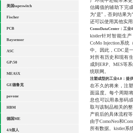
产环境中还能带来更
美国tapeswitch
估阈值的辅助下完成
为“是”，否则结果
Fischer
还可以使用其他实用工具
PCB
ComoDataCenter：工业
kistler针对智能生
Baysensor
CoMo Injec
中。因此，CDC是
ASC
对所有历史和现有生
GP:50
成到ERP、MES
统联网。
MEASX
注塑成型的工业4.0：提
GE德鲁克
在不久的将来，注塑
面温度。每个周期将
pavone
息也可以用条形码或
取与该制品相关的整
HBM
产前后的具体流程等
德国ME
由于ComoNeo和C
所有数据。kistl
4A假人