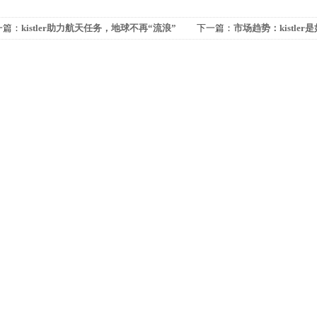
一篇：
kistler助力航天任务，地球不再“流浪”
下一篇：
市场趋势：kistle
驶技术的发展