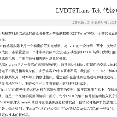
LVDTSTrans-Tek 
点击次数：2419 更新时间：2021-0
规模材料测试系统的建造者要求为中断的数据仪器“Fastar”寻找一个替代位置传感器。我们
回应。
star”传感器实际上是一个精密的可变电感器。与LVDT的一次绕组、两个二次绕组和
成的。该装置是由一个非常高的频率交流电压-典型的112 kHz与我们为我们的交流LVD
变线圈电感，产生与位移相关的可测量的变化。
感的大you点之一是它的高频响应(FR)，通常高达6 kHz，而我们的交流lvdts1
电子扫描是相当复杂的。由于该客户对FR要求不高，我们的0217、0218和0219
热机械系统用于材料加工的物理模拟。通过在实验室地再现热过程和机械过程，
世界各地的钢厂、制造公司和大学都在使用这种材料测试器。
ns-Tek LVDTs用于测量试样材料在高温作用下的变形。液压活塞压在砧上，使试样变
动。这是一个完整的伺服回路的一部分，每个LVDT的输出信号被连续输入复杂
LVDT可以作为fastar和其他可变电感传感器的替代品，但情况可能并非总是
是，毫无疑问，“Fastar”的消亡已经引起了我们对AC styleLVDTs的一些疑问。
性定位技术的替代品。