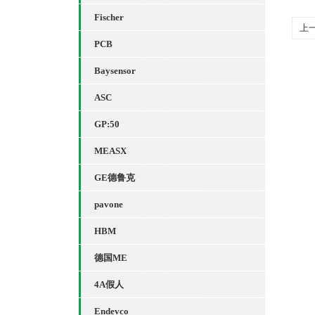
Fischer
上
PCB
Baysensor
ASC
GP:50
MEASX
GE德鲁克
pavone
HBM
德国ME
4A假人
Endevco