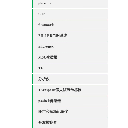
plascore
CTS
firstmark
PILLER电网系统
micronex
MSC密歇根
TE
分析仪
Transpolis假人腹压传感器
positek传感器
噪声和振动记录仪
开发模拟盒