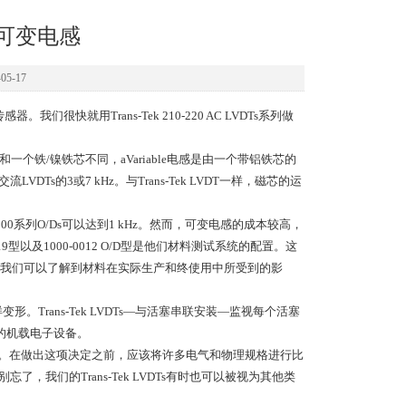
代替可变电感
5-17
很快就用Trans-Tek 210-220 AC LVDTs系列做
一个铁/镍铁芯不同，aVariable电感是由一个带铝铁芯的
Ts的3或7 kHz。与Trans-Tek LVDT一样，磁芯的运
000系列O/Ds可以达到1 kHz。然而，可变电感的成本较高，
型以及1000-0012 O/D型是他们材料测试系统的配置。这
我们可以了解到材料在实际生产和终使用中所受到的影
形。Trans-Tek LVDTs—与活塞串联安装—监视每个活塞
的机载电子设备。
如此。在做出这项决定之前，应该将许多电气和物理规格进行比
别忘了，我们的Trans-Tek LVDTs有时也可以被视为其他类