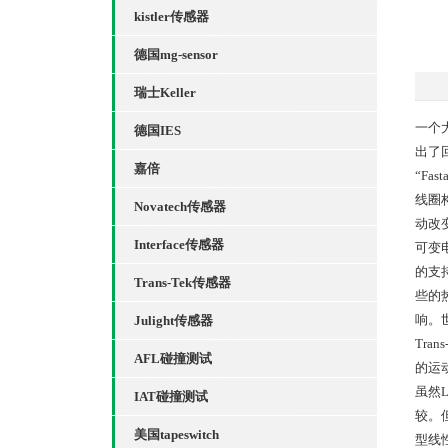
kistler传感器
德国mg-sensor
瑞士Keller
一个大
德国IES
出了
嘉倍
“Fa
线圈构
Novatech传感器
动改
Interface传感器
可变电
的支持
Trans-Tek传感器
些的
响。
Julight传感器
Tra
AFL碰撞测试
的运
虽然
IAT碰撞测试
较。但
美国tapeswitch
型线