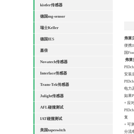
kistler传感器
德国mg-sensor
瑞士Keller
弗莱贝
德国IES
便携式
嘉倍
国Fra
弗莱贝
Novatech传感器
PID
Interface传感器
安装
PID
Trans-Tek传感器
电力
如果P
Julight传感器
+ 应
AFL碰撞测试
PID
复
IAT碰撞测试
+ 可
美国tapeswitch
分流