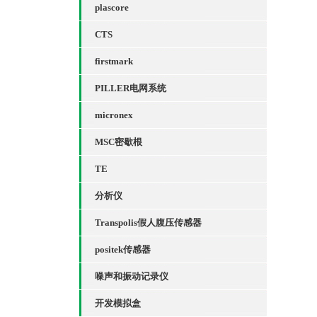
plascore
CTS
firstmark
PILLER电网系统
micronex
MSC密歇根
TE
分析仪
Transpolis假人腹压传感器
positek传感器
噪声和振动记录仪
开发模拟盒