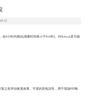
仪
5-12
在8小时内测试(测量时间将小于8小时)。PIDcheck是与德
助于在安装之前评估恢复效果。可逆的高电压性，用于现场PID恢