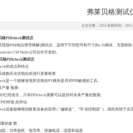
弗莱贝格测试
点击次数：2054 更新时间：2021-0
格PIDcheck测试仪
现场PID(电位诱导降解)测试仪，适用于不同型号和尺寸的c-Si模块，无需拆卸，
unhofer CSP Halle公司合作开发的。
格PIDcheck测试仪
check的优点和特点
后或购买光伏电站前进行质量检查
check是一个能够发现所安装的PV模块是否对PID敏感的工具。
及产量 预测
ID已经发生，只有PIDcheck测量可以提供对未来产量的预测。
对PID对策 的评估
check设备能够模拟恢复设备的应用 ( “偏移盒”、“浮 动控制器” )，因此有
测量的参 数
电阻，功率损耗，电导率，泄漏电流，湿度和温度