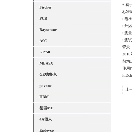
+ 易
Fischer
标准
PCB
› 电压
› 升
Baysensor
› 测
› 测
ASC
背景
GP:50
20
前为
MEASX
使用
GE德鲁克
PID
pavone
上
HBM
德国ME
4A假人
Endevco