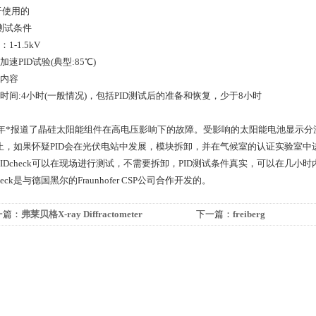
于使用的
测试条件
：1-1.5kV
温加速PID试验(典型:85℃)
量内容
试时间:4小时(一般情况)，包括PID测试后的准备和恢复，少于8小时
10年*报道了晶硅太阳能组件在高电压影响下的故障。受影响的太阳能电池显示分流
止，如果怀疑PID会在光伏电站中发展，模块拆卸，并在气候室的认证实验室中
PIDcheck可以在现场进行测试，不需要拆卸，PID测试条件真实，可以在几小
check是与德国黑尔的Fraunhofer CSP公司合作开发的。
一篇：
弗莱贝格X-ray Diffractometer
下一篇：
freiberg