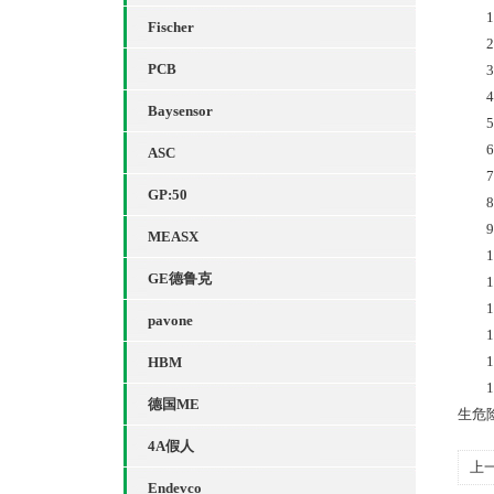
1、
Fischer
2、
PCB
3、
4、
Baysensor
5、
6、
ASC
7、
GP:50
8、
9、
MEASX
10
GE德鲁克
11
12
pavone
13
14
HBM
15
德国ME
生危
4A假人
上
Endevco