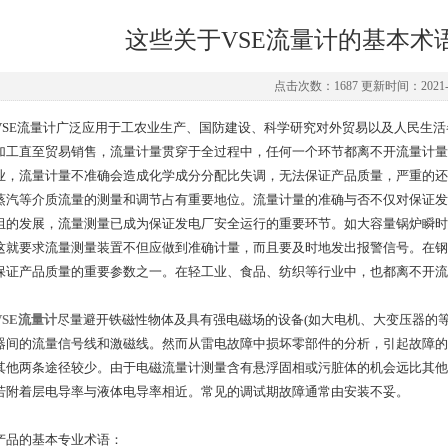
这些关于VSE流量计的基本术
点击次数：1687 更新时间：2021-0
E流量计广泛应用于工农业生产、国防建设、科学研究对外贸易以及人民生活
加工直至贸易销售，流量计量贯穿于全过程中，任何一个环节都离不开流量计量
业，流量计量不准确会造成化学成分分配比失调，无法保证产品质量，严重的还
蒸汽等介质流量的测量和调节占有重要地位。流量计量的准确与否不仅对保证发
组的发展，流量测量已成为保证发电厂安全运行的重要环节。如大容量锅炉瞬时
这就要求流量测量装置不但应做到准确计量，而且要及时地发出报警信号。在钢
保证产品质量的重要参数之一。在轻工业、食品、纺织等行业中，也都离不开流
VSE流量计
尽量避开铁磁性物体及具有强电磁场的设备(如大电机、大变压器的
器间的流量信号线和激磁线。然而从雷电故障中损坏零部件的分析，引起故障的
其他两条途径较少。由于电磁流量计测量含有悬浮固相或污脏体的机会远比其他
若附着层电导率与液体电导率相近。常见的调试期故障通常由安装不妥。
的基本专业术语：