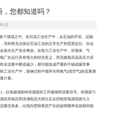
语，您都知道吗？
1-22
各个领域之中。在石油工业生产中，从石油的开采、运输、
，否则将无法保证石油工业的正常生产和贸易交往。在化
会发生生产安全事故。在电力工业生产中，对液体、气
电厂在运行具有很大的经济意义，而且随着高温高压大容
给水流量中断或减少，都可能造成严重的干锅或爆管事
铁工业生产中，炼钢过程中循环水和氧气(或空气)的流量测
量计量。
等)，以免磁场影响传感器的工作磁场和流量信号。传感器勺
感应高电压和浪涌电流大部分足从控制室电源线路引入
流量仪表多，出现内壁附着层产生的故障概率也就相对较