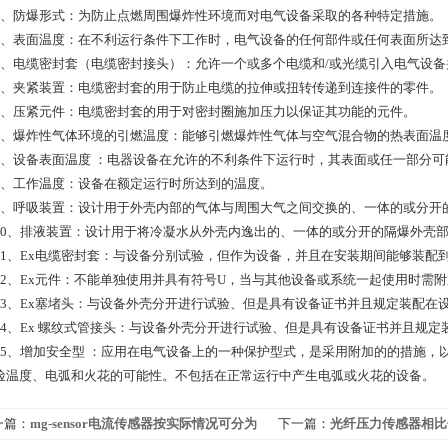
防爆形式：为防止点燃周围爆炸性环境而对电气设备采取的各种特定措施。
表面温度：在不利运行条件下工作时，电气设备的任何部件或任何表面所达
电缆密封套（电缆密封接头）：允许一个或多个电缆和/或光缆引入电气设备
夹紧装置：电缆密封套的用于防止电缆的拉伸或扭转传递到连接件的零件。
压紧元件：电缆密封套的用于对密封圈施加压力以保证其功能的元件。
爆炸性气体环境的引燃温度：能够引燃爆炸性气体与空气混合物的热表面温
设备表面温度 ：电器设备在允许的不利条件下运行时，其表面或任一部分可
工作温度：设备在额定运行时所达到的温度。
呼吸装置：设计用于外壳内部的气体与周围大气之间交换的、一体的或分开
、排液装置：设计用于将冷凝水从外壳内逸出的、一体的或分开的隔爆外壳
、Ex电缆密封套：与设备分别试验，但作为设备，并且在安装期间能够装配到
、Ex元件：不能单独使用并具有符号U，当与其他设备或系统一起使用时需附
、Ex塞堵头：与设备外壳分开进行试验、但是具有设备证书并且规定装配在设
、Ex 螺纹式管接头：与设备外壳分开进行试验、但是具有设备证书并且规定
、增加安全型 ：应用在电气设备上的一种保护型式，是采用附加的的措施，
险温度、电弧和火花的可能性。不包括在正常运行中产生电弧或火花的设备。
一篇：
mg-sensor电流传感器按实际情况可分为
下一篇：
光纤压力传感器相比