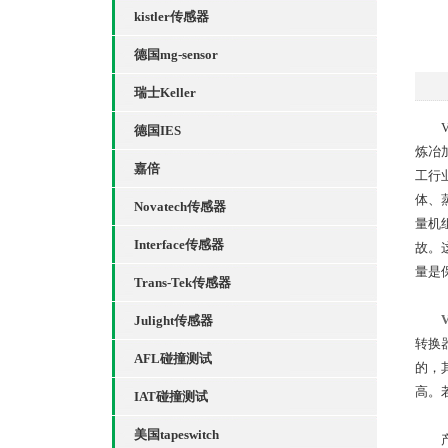
kistler传感器
德国mg-sensor
瑞士Keller
VS
德国IES
炼冶
嘉倍
工行
体、
Novatech传感器
量机
Interface传感器
故。
量是
Trans-Tek传感器
Julight传感器
转换
AFL碰撞测试
的，
高。
IAT碰撞测试
美国tapeswitch
产品