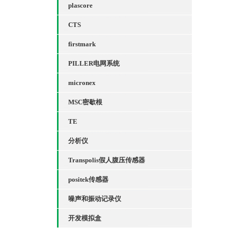
plascore
CTS
firstmark
PILLER电网系统
micronex
MSC密歇根
TE
分析仪
Transpolis假人腹压传感器
positek传感器
噪声和振动记录仪
开发模拟盒