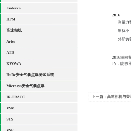
Endevco
2816
HPM
测量力
高速相机
串扰小
外部负
Aries
ATD
2816
巧，能够
KYOWA
HuDe安全气囊点爆测试系统
Microsys安全气囊点爆
上一篇：
高速相机与普
IR-TRACC
势？
VSM
STS
VSE