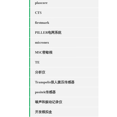
plascore
CTS
firstmark
PILLER电网系统
micronex
MSC密歇根
TE
分析仪
Transpolis假人腹压传感器
positek传感器
噪声和振动记录仪
开发模拟盒