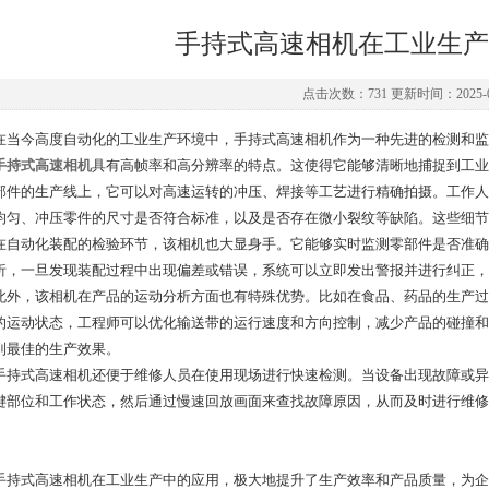
手持式高速相机在工业生产
点击次数：731 更新时间：2025-0
今高度自动化的工业生产环境中，手持式高速相机作为一种先进的检测和监
手持式高速相机
具有高帧率和高分辨率的特点。这使得它能够清晰地捕捉到工业
部件的生产线上，它可以对高速运转的冲压、焊接等工艺进行精确拍摄。工作人
均匀、冲压零件的尺寸是否符合标准，以及是否存在微小裂纹等缺陷。这些细节
动化装配的检验环节，该相机也大显身手。它能够实时监测零部件是否准确
析，一旦发现装配过程中出现偏差或错误，系统可以立即发出警报并进行纠正，
，该相机在产品的运动分析方面也有特殊优势。比如在食品、药品的生产过
的运动状态，工程师可以优化输送带的运行速度和方向控制，减少产品的碰撞和
到最佳的生产效果。
式高速相机还便于维修人员在使用现场进行快速检测。当设备出现故障或异
键部位和工作状态，然后通过慢速回放画面来查找故障原因，从而及时进行维修
式高速相机在工业生产中的应用，极大地提升了生产效率和产品质量，为企