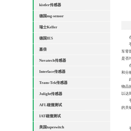
kistler传感器
德国mg-sensor
瑞士Keller
在当
德国IES
嘉倍
车零
是否
Novatech传感器
在自
Interface传感器
和分
此外
Trans-Tek传感器
物品
以达
Julight传感器
手持
AFL碰撞测试
的关
IAT碰撞测试
美国tapeswitch
手持