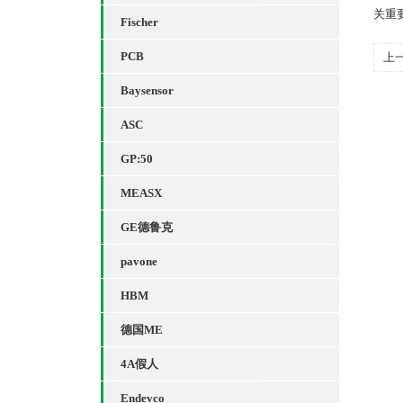
关重
Fischer
PCB
上
Baysensor
ASC
GP:50
MEASX
GE德鲁克
pavone
HBM
德国ME
4A假人
Endevco