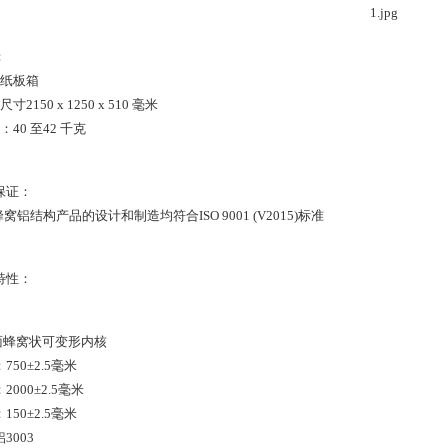
：
个纸板箱
寸2150 x 1250 x 510 毫米
：40 至42 千克
保证：
蜂窝铝结构产品的设计和制造均符合ISO 9001 (V2015)标准
特性：
正面蜂窝状可变形内核
750±2.5毫米
2000±2.5毫米
150±2.5毫米
3003