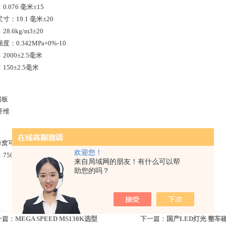
0.076 毫米±15
寸：19.1 毫米±20
8.6kg/m3±20
度：0.342MPa+0%-10
2000±2.5毫米
150±2.5毫米
间板
纤维
后蜂窝可变形核心
欢迎您！
750±2.5毫米
来自局域网的朋友！有什么可以帮
助您的吗？
一篇：
MEGA SPEED MS130K选型
下一篇：
国产LED灯光 整