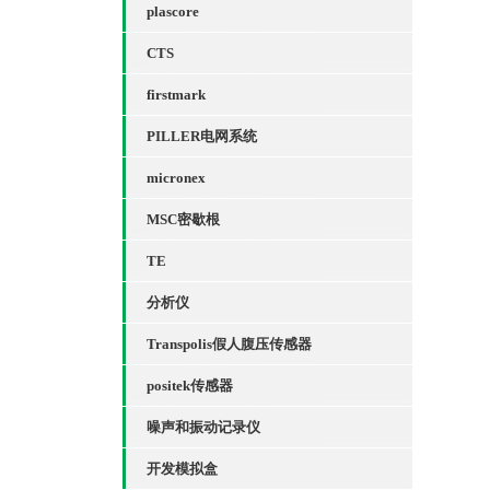
plascore
CTS
firstmark
PILLER电网系统
micronex
MSC密歇根
TE
分析仪
Transpolis假人腹压传感器
positek传感器
噪声和振动记录仪
开发模拟盒