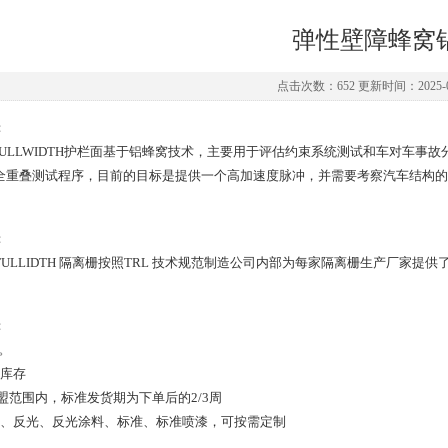
弹性壁障蜂窝
点击次数：652 更新时间：2025-0
：
LFULLWIDTH护栏面基于铝蜂窝技术，主要用于评估约束系统测试和车对车事
全重叠测试程序，目前的目标是提供一个高加速度脉冲，并需要考察汽车结构的
：
L FULLIDTH 隔离栅按照TRL 技术规范制造公司内部为每家隔离栅生产厂家
：
周。
期库存
O盟范围内，标准发货期为下单后的2/3周
色、反光、反光涂料、标准、标准喷漆，可按需定制