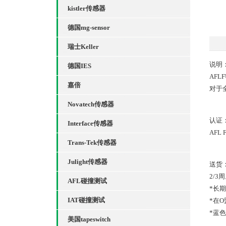
kistler传感器
德国mg-sensor
瑞士Keller
说明
德国IES
AF
嘉倍
对于
Novatech传感器
认证
Interface传感器
AF
Trans-Tek传感器
Julight传感器
送货
2/3
AFL碰撞测试
*长
IAT碰撞测试
*在
*蓝
美国tapeswitch