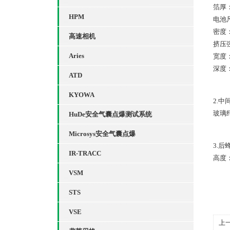
箔厚：
HPM
电池尺
密度：2
高速相机
挤压强
Aries
宽度：
深度：
ATD
KYOWA
2.中
玻璃
HuDe安全气囊点爆测试系统
Microsys安全气囊点爆
3.
IR-TRACC
高度：
VSM
STS
VSE
上