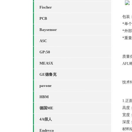
Fischer
包装
PCB
*单
Baysensor
*外部尺
*重量
ASC
GP:50
质量
MEASX
AFL
GE德鲁克
技术
pavone
HBM
1.
高度：
德国ME
宽度：
4A假人
深度：
材料铝
Endevco