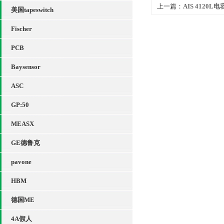
上一篇：
AIS 4120
美国tapeswitch
Fischer
PCB
Baysensor
ASC
GP:50
MEASX
GE德鲁克
pavone
HBM
德国ME
4A假人