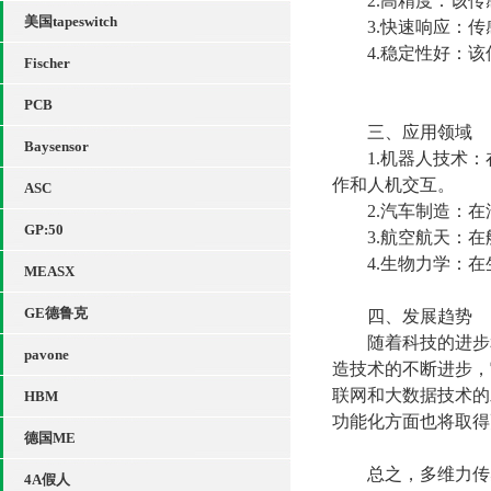
2.高精度：该传
美国tapeswitch
3.快速响应：传
4.稳定性好：该
Fischer
PCB
三、应用领域
Baysensor
1.机器人技术：
作和人机交互。
ASC
2.汽车制造：在
GP:50
3.航空航天：在
4.生物力学：在
MEASX
GE德鲁克
四、发展趋势
随着科技的进步和
pavone
造技术的不断进步，
联网和大数据技术的
HBM
功能化方面也将取得
德国ME
总之，多维力传感
4A假人